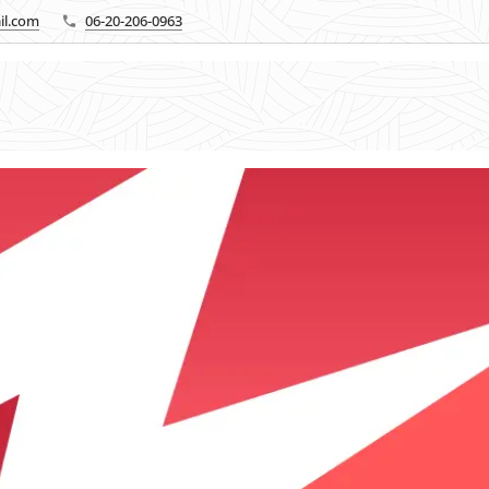
il.com
06-20-206-0963