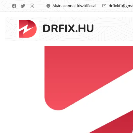
Akár azonnali kiszállással
drfixkft@gma
DRFIX.HU