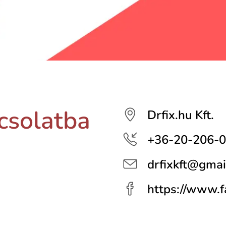
csolatba
Drfix.hu Kft.
+36-20-206-
drfixkft@gmai
https://www.